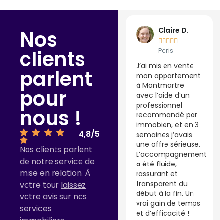
Thierry G.
Claire D.
Nos










clients
Lyon
Paris
Un service ultra
J’ai mis en vente
parlent
simple, rapide et
mon appartement
gratuit. J’ai rempli
à Montmartre
pour
le formulaire un
avec l’aide d’un
lundi matin, j’ai été
professionnel
nous !
rappelé l’après-
recommandé par
midi par un agent
immobien, et en 3
4,8/5
immobilier
semaines j’avais
compétent de ma
une offre sérieuse.
Nos clients parlent
région. Moins d’une
L’accompagnement
de notre service de
semaine plus tard,
a été fluide,
mise en relation. À
mon local
rassurant et
commercial était
transparent du
votre tour
laissez
en ligne avec de
début à la fin. Un
votre avis
sur nos
belles photos et
vrai gain de temps
services
une stratégie
et d’efficacité !