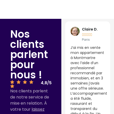
Thierry G.
Claire D.
Nos










clients
Lyon
Paris
Un service ultra
J’ai mis en vente
parlent
simple, rapide et
mon appartement
gratuit. J’ai rempli
à Montmartre
pour
le formulaire un
avec l’aide d’un
lundi matin, j’ai été
professionnel
nous !
rappelé l’après-
recommandé par
midi par un agent
immobien, et en 3
4,8/5
immobilier
semaines j’avais
compétent de ma
une offre sérieuse.
Nos clients parlent
région. Moins d’une
L’accompagnement
de notre service de
semaine plus tard,
a été fluide,
mise en relation. À
mon local
rassurant et
commercial était
transparent du
votre tour
laissez
en ligne avec de
début à la fin. Un