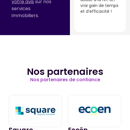
votre avis
sur nos
belles photos et
vrai gain de temps
services
une stratégie
et d’efficacité !
immobiliers.
claire.
Nos partenaires
Nos partenaires de confiance